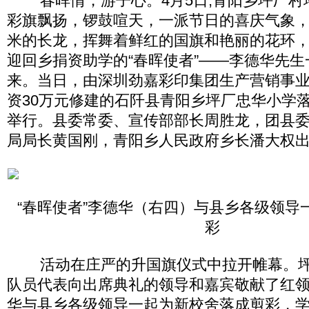
春晖情，游子心。4月5日,青阳乡坪厂村
彩旗飘扬，锣鼓喧天，一派节日的喜庆气象，
米的长龙，挥舞着鲜红的国旗和艳丽的花环
迎回乡捐资助学的“春晖使者”——李德华先
来。当日，由深圳劲嘉彩印集团生产营销事
资30万元修建的石阡县青阳乡坪厂忠华小学
举行。县委常委、宣传部部长周胜龙，团县
局局长黄国刚，青阳乡人民政府乡长潘大权
“春晖使者”李德华（右四）与县乡各级领导
彩
活动在庄严的升国旗仪式中拉开帷幕。坪
队员代表向出席典礼的领导和嘉宾敬献了红领
华与县乡各级领导一起为新校舍落成剪彩，