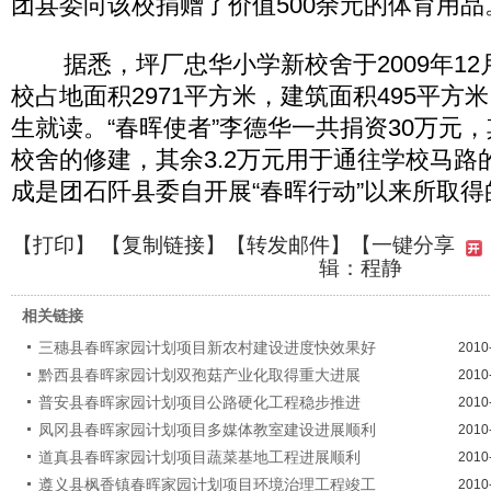
团县委向该校捐赠了价值500余元的体育用品
据悉，坪厂忠华小学新校舍于2009年12
校占地面积2971平方米，建筑面积495平方米
生就读。“春晖使者”李德华一共捐资30万元，
校舍的修建，其余3.2万元用于通往学校马路
成是团石阡县委自开展“春晖行动”以来所取
【
打印
】 【
复制链接
】【
转发邮件
】
【一键分享
辑：程静
相关链接
三穗县春晖家园计划项目新农村建设进度快效果好
2010
黔西县春晖家园计划双孢菇产业化取得重大进展
2010
普安县春晖家园计划项目公路硬化工程稳步推进
2010
凤冈县春晖家园计划项目多媒体教室建设进展顺利
2010
道真县春晖家园计划项目蔬菜基地工程进展顺利
2010
遵义县枫香镇春晖家园计划项目环境治理工程竣工
2010